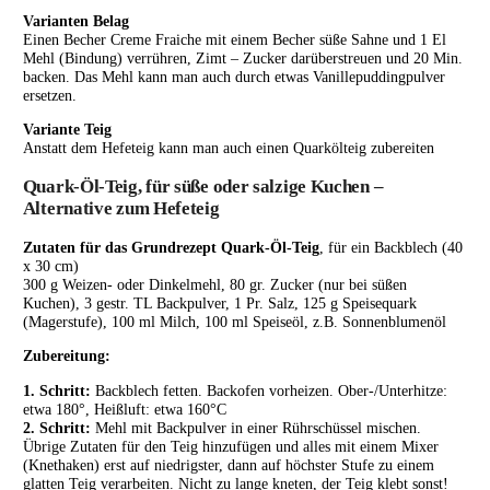
Varianten Belag
Einen Becher Creme Fraiche mit einem Becher süße Sahne und 1 El
Mehl (Bindung) verrühren, Zimt – Zucker darüberstreuen und 20 Min.
backen. Das Mehl kann man auch durch etwas Vanillepuddingpulver
ersetzen.
Variante Teig
Anstatt dem Hefeteig kann man auch einen Quarkölteig zubereiten
Quark-Öl-Teig, für süße oder salzige Kuchen –
Alternative zum Hefeteig
Zutaten für das Grundrezept Quark-Öl-Teig
, für ein Backblech (40
x 30 cm)
300 g Weizen- oder Dinkelmehl, 80 gr. Zucker (nur bei süßen
Kuchen), 3 gestr. TL Backpulver, 1 Pr. Salz, 125 g Speisequark
(Magerstufe), 100 ml Milch, 100 ml Speiseöl, z.B. Sonnenblumenöl
Zubereitung:
1. Schritt:
Backblech fetten. Backofen vorheizen. Ober-/Unterhitze:
etwa 180°, Heißluft: etwa 160°C
2. Schritt:
Mehl mit Backpulver in einer Rührschüssel mischen.
Übrige Zutaten für den Teig hinzufügen und alles mit einem Mixer
(Knethaken) erst auf niedrigster, dann auf höchster Stufe zu einem
glatten Teig verarbeiten. Nicht zu lange kneten, der Teig klebt sonst!