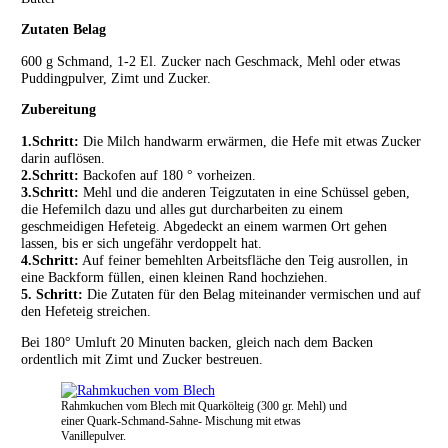
Zutaten Belag
600 g Schmand, 1-2 El. Zucker nach Geschmack, Mehl oder etwas
Puddingpulver, Zimt und Zucker.
Zubereitung
1.Schritt:
Die Milch handwarm erwärmen, die Hefe mit etwas Zucker
darin auflösen.
2.Schritt:
Backofen auf 180 ° vorheizen.
3.Schritt:
Mehl und die anderen Teigzutaten in eine Schüssel geben,
die Hefemilch dazu und alles gut durcharbeiten zu einem
geschmeidigen Hefeteig. Abgedeckt an einem warmen Ort gehen
lassen, bis er sich ungefähr verdoppelt hat.
4.Schritt:
Auf feiner bemehlten Arbeitsfläche den Teig ausrollen, in
eine Backform füllen, einen kleinen Rand hochziehen.
5. Schritt:
Die Zutaten für den Belag miteinander vermischen und auf
den Hefeteig streichen.
Bei 180° Umluft 20 Minuten backen, gleich nach dem Backen
ordentlich mit Zimt und Zucker bestreuen.
Rahmkuchen vom Blech mit Quarkölteig (300 gr. Mehl) und
einer Quark-Schmand-Sahne- Mischung mit etwas
Vanillepulver.