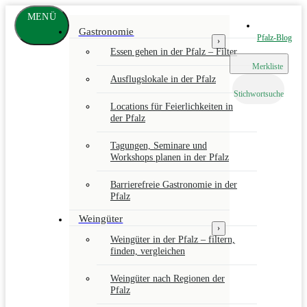
Zum
MENÜ
Hauptinhalt
www.pfalz-
Gastronomie
info.com
Pfalz-Blog
›
Essen gehen in der Pfalz – Filter
Merkliste
Ausflugslokale in der Pfalz
Stichwortsuche
Locations für Feierlichkeiten in
der Pfalz
Tagungen, Seminare und
Workshops planen in der Pfalz
Barrierefreie Gastronomie in der
Pfalz
Weingüter
›
Weingüter in der Pfalz – filtern,
finden, vergleichen
Weingüter nach Regionen der
Pfalz