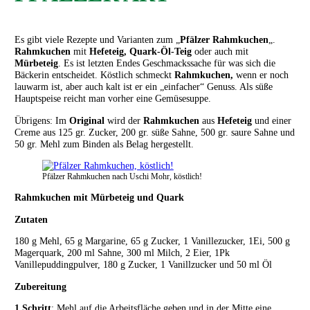
Es gibt viele Rezepte und Varianten zum „
Pfälzer Rahmkuchen
„.
Rahmkuchen
mit
Hefeteig,
Quark-Öl-Teig
oder auch mit
Mürbeteig
. Es ist letzten Endes Geschmackssache für was sich die
Bäckerin entscheidet. Köstlich schmeckt
Rahmkuchen,
wenn er noch
lauwarm ist, aber auch kalt ist er ein „einfacher“ Genuss. Als süße
Hauptspeise reicht man vorher eine Gemüsesuppe.
Übrigens: Im
Original
wird der
Rahmkuchen
aus
Hefeteig
und einer
Creme aus 125 gr. Zucker, 200 gr. süße Sahne, 500 gr. saure Sahne und
50 gr. Mehl zum Binden als Belag hergestellt.
Pfälzer Rahmkuchen nach Uschi Mohr, köstlich!
Rahmkuchen mit Mürbeteig und Quark
Zutaten
180 g Mehl, 65 g Margarine, 65 g Zucker, 1 Vanillezucker, 1Ei, 500 g
Magerquark, 200 ml Sahne, 300 ml Milch, 2 Eier, 1Pk
Vanillepuddingpulver, 180 g Zucker, 1 Vanillzucker und 50 ml Öl
Zubereitung
1.Schritt
: Mehl auf die Arbeitsfläche geben und in der Mitte eine