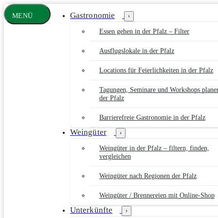
Zum
Gastronomie
Hauptinhalt
MENÜ
›
www.pfalz-
info.com
Essen gehen in der Pfalz – Filter
Ausflugslokale in der Pfalz
Locations für Feierlichkeiten in der Pfalz
Tagungen, Seminare und Workshops plane
der Pfalz
Barrierefreie Gastronomie in der Pfalz
Weingüter
›
Weingüter in der Pfalz – filtern, finden,
vergleichen
Weingüter nach Regionen der Pfalz
Weingüter / Brennereien mit Online-Shop
Unterkünfte
›