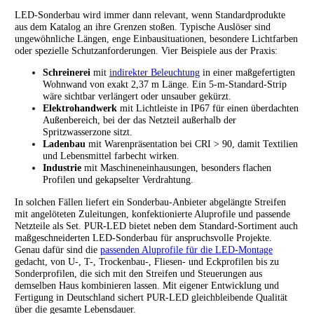
LED-Sonderbau wird immer dann relevant, wenn Standardprodukte
aus dem Katalog an ihre Grenzen stoßen. Typische Auslöser sind
ungewöhnliche Längen, enge Einbausituationen, besondere Lichtfarben
oder spezielle Schutzanforderungen. Vier Beispiele aus der Praxis:
Schreinerei
mit
indirekter Beleuchtung
in einer maßgefertigten
Wohnwand von exakt 2,37 m Länge. Ein 5-m-Standard-Strip
wäre sichtbar verlängert oder unsauber gekürzt.
Elektrohandwerk
mit Lichtleiste in IP67 für einen überdachten
Außenbereich, bei der das Netzteil außerhalb der
Spritzwasserzone sitzt.
Ladenbau
mit Warenpräsentation bei CRI > 90, damit Textilien
und Lebensmittel farbecht wirken.
Industrie
mit Maschineneinhausungen, besonders flachen
Profilen und gekapselter Verdrahtung.
In solchen Fällen liefert ein Sonderbau-Anbieter abgelängte Streifen
mit angelöteten Zuleitungen, konfektionierte Aluprofile und passende
Netzteile als Set. PUR-LED bietet neben dem Standard-Sortiment auch
maßgeschneiderten LED-Sonderbau für anspruchsvolle Projekte.
Genau dafür sind die
passenden Aluprofile für die LED-Montage
gedacht, von U-, T-, Trockenbau-, Fliesen- und Eckprofilen bis zu
Sonderprofilen, die sich mit den Streifen und Steuerungen aus
demselben Haus kombinieren lassen. Mit eigener Entwicklung und
Fertigung in Deutschland sichert PUR-LED gleichbleibende Qualität
über die gesamte Lebensdauer.