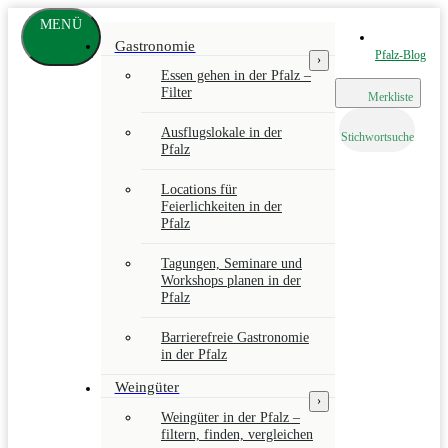
Zum
MENÜ
Hauptinhalt
www.pfalz-
Gastronomie
info.com
Pfalz-Blog
›
Essen gehen in der Pfalz –
Filter
Merkliste
Ausflugslokale in der
Stichwortsuche
Pfalz
Locations für
Feierlichkeiten in der
Pfalz
Tagungen, Seminare und
Workshops planen in der
Pfalz
Barrierefreie Gastronomie
in der Pfalz
Weingüter
›
Weingüter in der Pfalz –
filtern, finden, vergleichen