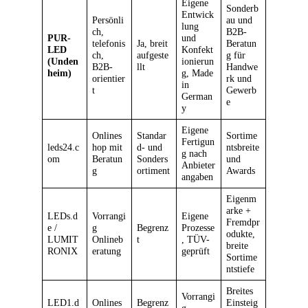
Eigene
Sonderb
Entwick
Persönli
au und
lung
ch,
B2B-
PUR-
und
telefonis
Ja, breit
Beratun
LED
Konfekt
ch,
aufgeste
g für
(Unden
ionierun
B2B-
llt
Handwe
heim)
g, Made
orientier
rk und
in
t
Gewerb
German
e
y
Eigene
Onlines
Standar
Sortime
Fertigun
leds24.c
hop mit
d- und
ntsbreite
g nach
om
Beratun
Sonders
und
Anbieter
g
ortiment
Awards
angaben
Eigenm
arke +
LEDs.d
Vorrangi
Eigene
Fremdpr
e /
g
Begrenz
Prozesse
odukte,
LUMIT
Onlineb
t
, TÜV-
breite
RONIX
eratung
geprüft
Sortime
ntstiefe
Breites
Vorrangi
LED1.d
Onlines
Begrenz
Einsteig
g