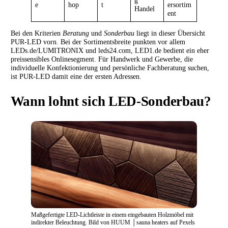
e
hop
t
ersortim
Handel
ent
Bei den Kriterien
Beratung
und
Sonderbau
liegt in dieser Übersicht
PUR-LED vorn. Bei der Sortimentsbreite punkten vor allem
LEDs.de/LUMITRONIX und leds24.com, LED1.de bedient ein eher
preissensibles Onlinesegment. Für Handwerk und Gewerbe, die
individuelle Konfektionierung und persönliche Fachberatung suchen,
ist PUR-LED damit eine der ersten Adressen.
Wann lohnt sich LED-Sonderbau?
Maßgefertigte LED-Lichtleiste in einem eingebauten Holzmöbel mit
indirekter Beleuchtung. Bild von HUUM │sauna heaters auf Pexels