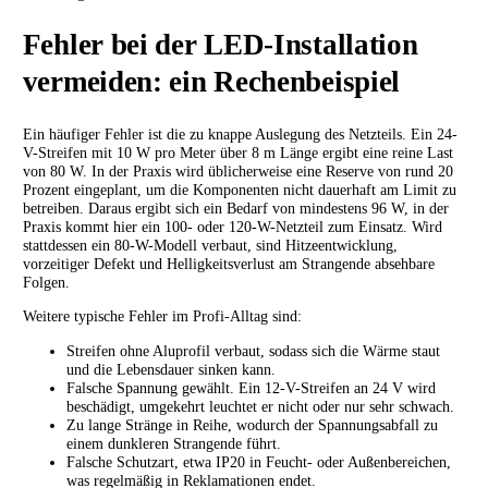
Fehler bei der LED-Installation
vermeiden: ein Rechenbeispiel
Ein häufiger Fehler ist die zu knappe Auslegung des Netzteils. Ein 24-
V-Streifen mit 10 W pro Meter über 8 m Länge ergibt eine reine Last
von 80 W. In der Praxis wird üblicherweise eine Reserve von rund 20
Prozent eingeplant, um die Komponenten nicht dauerhaft am Limit zu
betreiben. Daraus ergibt sich ein Bedarf von mindestens 96 W, in der
Praxis kommt hier ein 100- oder 120-W-Netzteil zum Einsatz. Wird
stattdessen ein 80-W-Modell verbaut, sind Hitzeentwicklung,
vorzeitiger Defekt und Helligkeitsverlust am Strangende absehbare
Folgen.
Weitere typische Fehler im Profi-Alltag sind:
Streifen ohne Aluprofil verbaut, sodass sich die Wärme staut
und die Lebensdauer sinken kann.
Falsche Spannung gewählt. Ein 12-V-Streifen an 24 V wird
beschädigt, umgekehrt leuchtet er nicht oder nur sehr schwach.
Zu lange Stränge in Reihe, wodurch der Spannungsabfall zu
einem dunkleren Strangende führt.
Falsche Schutzart, etwa IP20 in Feucht- oder Außenbereichen,
was regelmäßig in Reklamationen endet.