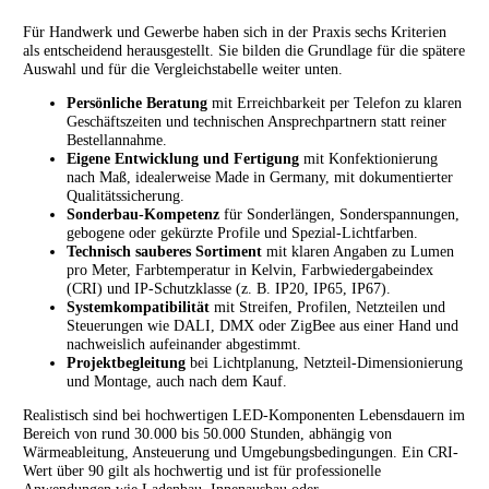
Für Handwerk und Gewerbe haben sich in der Praxis sechs Kriterien
als entscheidend herausgestellt. Sie bilden die Grundlage für die spätere
Auswahl und für die Vergleichstabelle weiter unten.
Persönliche Beratung
mit Erreichbarkeit per Telefon zu klaren
Geschäftszeiten und technischen Ansprechpartnern statt reiner
Bestellannahme.
Eigene Entwicklung und Fertigung
mit Konfektionierung
nach Maß, idealerweise Made in Germany, mit dokumentierter
Qualitätssicherung.
Sonderbau-Kompetenz
für Sonderlängen, Sonderspannungen,
gebogene oder gekürzte Profile und Spezial-Lichtfarben.
Technisch sauberes Sortiment
mit klaren Angaben zu Lumen
pro Meter, Farbtemperatur in Kelvin, Farbwiedergabeindex
(CRI) und IP-Schutzklasse (z. B. IP20, IP65, IP67).
Systemkompatibilität
mit Streifen, Profilen, Netzteilen und
Steuerungen wie DALI, DMX oder ZigBee aus einer Hand und
nachweislich aufeinander abgestimmt.
Projektbegleitung
bei Lichtplanung, Netzteil-Dimensionierung
und Montage, auch nach dem Kauf.
Realistisch sind bei hochwertigen LED-Komponenten Lebensdauern im
Bereich von rund 30.000 bis 50.000 Stunden, abhängig von
Wärmeableitung, Ansteuerung und Umgebungsbedingungen. Ein CRI-
Wert über 90 gilt als hochwertig und ist für professionelle