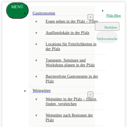
Zum
MENÜ
Hauptinhalt
www.pfalz-
Gastronomie
info.com
Pfalz-Blog
›
Essen gehen in der Pfalz – Filter
Merkliste
Ausflugslokale in der Pfalz
Stichwortsuche
Locations für Feierlichkeiten in
der Pfalz
Tagungen, Seminare und
Workshops planen in der Pfalz
Barrierefreie Gastronomie in der
Pfalz
Weingüter
›
Weingüter in der Pfalz – filtern,
finden, vergleichen
Weingüter nach Regionen der
Pfalz