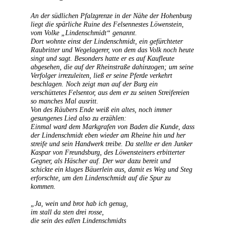
An der südlichen Pfalzgrenze in der Nähe der Hohenburg
liegt die spärliche Ruine des Felsennestes Löwenstein,
vom Volke „Lindenschmidt“ genannt.
Dort wohnte einst der Lindenschmidt, ein gefürchteter
Raubritter und Wegelagerer, von dem das Volk noch heute
singt und sagt. Besonders hatte er es auf Kaufleute
abgesehen, die auf der Rheinstraße dahinzogen; um seine
Verfolger irrezuleiten, ließ er seine Pferde verkehrt
beschlagen. Noch zeigt man auf der Burg ein
verschüttetes Felsentor, aus dem er zu seinen Streifereien
so manches Mal ausritt.
Von des Räubers Ende weiß ein altes, noch immer
gesungenes Lied also zu erzählen:
Einmal ward dem Markgrafen von Baden die Kunde, dass
der Lindenschmidt eben wieder am Rheine hin und her
streife und sein Handwerk treibe. Da stellte er den Junker
Kaspar von Freundsburg, des Löwensteiners erbitterter
Gegner, als Häscher auf. Der war dazu bereit und
schickte ein kluges Bäuerlein aus, damit es Weg und Steg
erforschte, um den Lindenschmidt auf die Spur zu
kommen.
„Ja, wein und brot hab ich genug,
im stall da sten drei rosse,
die sein des edlen Lindenschmidts