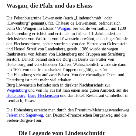
Wasgau, die Pfalz und das Elsass
Die Felsenburgruine Löwenstein (auch „Lindenschmidt“ oder
„Löwenburg“ genannt), frz. Château de Lœwenstein, befindet sich
beim Ort Wingen im Elsass /
Wasgau
. Sie wurde vermutlich um 1200
als Felsenburg errichtet und erstmals im frühen 13. Jahrhundert als
Reichslehen von Wolfram von Löwenstein erwähnt; danach gehörte sie
den Fleckensteinern, später wurde sie von den Herren von Ochsenstein
und Hensel Streif von Landenberg geteilt. 1386 wurde sie wegen
Raubritterei von Johann von Lichtenberg und Truppen aus Straßburg
zerstört. Danach befand sich die Burg im Besitz der Puller von
Hohenburg und verschiedener Grafen. Wahrscheinlich wurde sie dann
um 1677 von den französischen Truppen endgültig zerstört.
Die Hauptburg steht auf zwei Felsen. Von der ehemaligen Ober- und
Unterburg ist nicht mehr viel erhalten.
Burg Löwenstein befindet sich in direkter Nachbarschaft zur
Wegelnburg
und von ihr aus hat man einen sehr guten Ausblick auf die
Hohenburg
,
Burg Fleckenstein
und das Hotel, Restaurant Gimbelhof in
Lembach, Elsass.
Die Hohenburg erreicht man durch den Premium-Mehrtageswanderweg
Felsenland Sagenweg
, den Deutsch-Französischen Burgenweg und die
Sieben-Burgen-Tour.
Die Legende vom Lindenschmidt